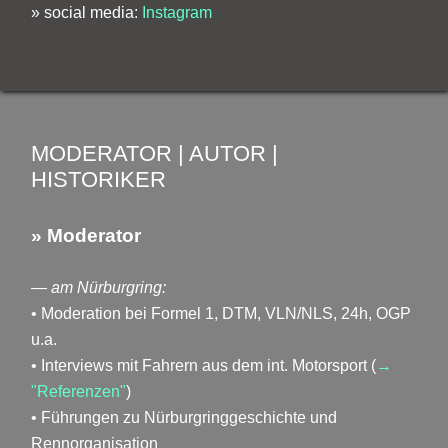
» social media:
Instagram
MODERATOR | AUTOR |
HISTORIKER
» Moderator
— am Nürburgring:
• Moderation bei Formel 1, DTM, VLN/NLS, 24h, OGP
u.a.
• Interviews mit Fahrern aus dem int. Motorsport (
→
"Referenzen"
)
• Führungen zu Nürburgringgeschichte und
Rennorganisation