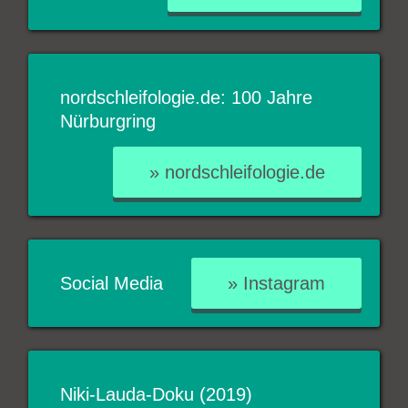
nordschleifologie.de: 100 Jahre
Nürburgring
» nordschleifologie.de
Social Media
» Instagram
Niki-Lauda-Doku (2019)