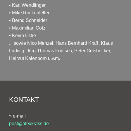
• Karl Wendlinger
• Mike Rockenfeller
• Bernd Schneider
• Maximilian Götz
• Kevin Estre
... sowie Nico Menzel, Hans Bernhard Kraß, Klaus
Ludwig, Jörg-Thomas Födisch, Peter Geishecker,
Helmut Kalenborn u.v.m.
KONTAKT
» e-mail
post@alexkrass.de